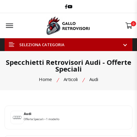
Facebook
Youtube
Offcanvas Menu Open
0
SELEZIONA CATEGORIA
Specchietti Retrovisori Audi - Offerte
Speciali
Home
Articoli
Audi
Audi
Offerte Speciali • 1 modello