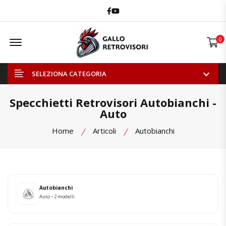
Facebook
Youtube
Offcanvas Menu Open
0
SELEZIONA CATEGORIA
Specchietti Retrovisori Autobianchi -
Auto
Home
Articoli
Autobianchi
Autobianchi
Auto • 2 modelli