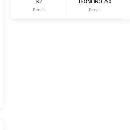
K2
LEONCINO 250
Benelli
Benelli