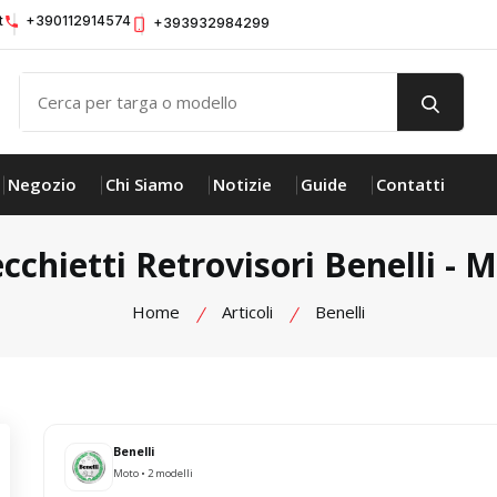
t
+390112914574
+393932984299
Negozio
Chi Siamo
Notizie
Guide
Contatti
cchietti Retrovisori Benelli - 
Home
Articoli
Benelli
Benelli
Moto • 2 modelli