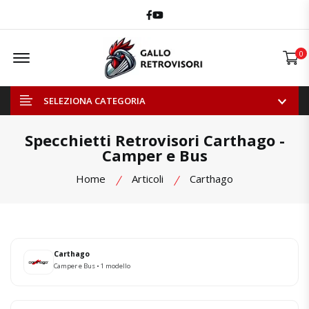
Facebook
Youtube
Offcanvas Menu Open
0
SELEZIONA CATEGORIA
Specchietti Retrovisori Carthago -
Camper e Bus
Home
Articoli
Carthago
Carthago
Camper e Bus • 1 modello