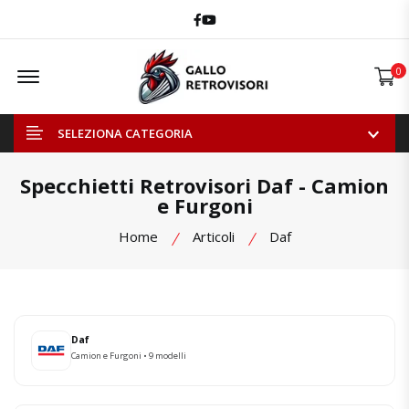
Facebook
Youtube
Offcanvas Menu Open
0
SELEZIONA CATEGORIA
Specchietti Retrovisori Daf - Camion
e Furgoni
Home
Articoli
Daf
Daf
Camion e Furgoni • 9 modelli