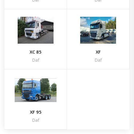
XC 85
XF
Daf
Daf
XF 95
Daf