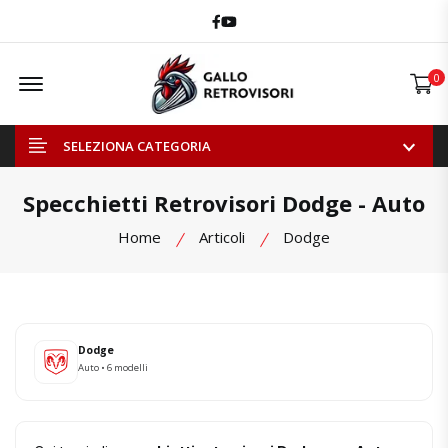
Facebook
Youtube
Offcanvas Menu Open
0
SELEZIONA CATEGORIA
Specchietti Retrovisori Dodge - Auto
Home
Articoli
Dodge
Dodge
Auto • 6 modelli