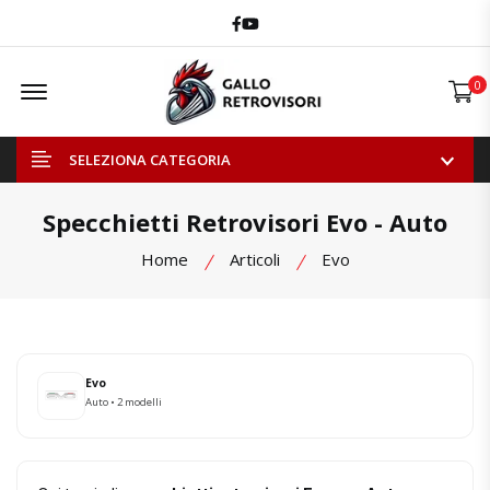
Facebook
Youtube
Offcanvas Menu Open
0
SELEZIONA CATEGORIA
Specchietti Retrovisori Evo - Auto
Home
Articoli
Evo
Evo
Auto • 2 modelli