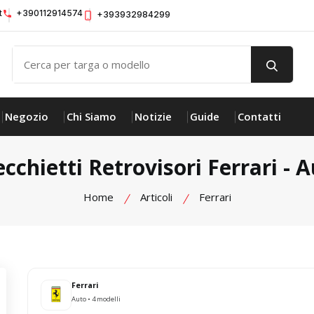
t
+390112914574
+393932984299
Negozio
Chi Siamo
Notizie
Guide
Contatti
cchietti Retrovisori Ferrari - 
Home
Articoli
Ferrari
Ferrari
Auto • 4 modelli