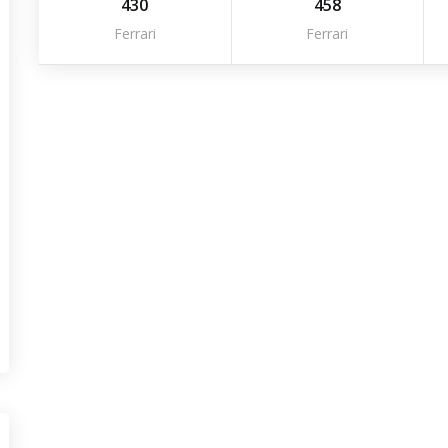
430
458
Ferrari
Ferrari