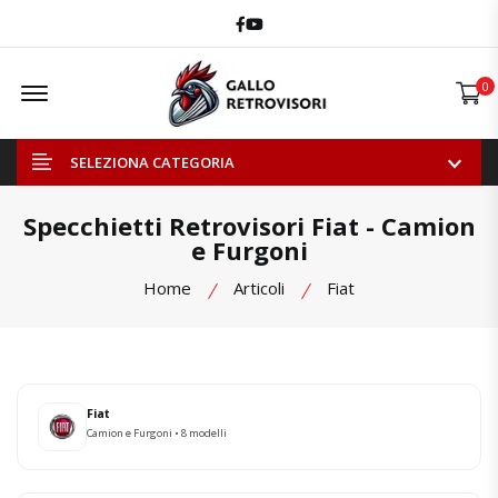
Facebook
Youtube
Offcanvas Menu Open
0
SELEZIONA CATEGORIA
Specchietti Retrovisori Fiat - Camion
e Furgoni
Home
Articoli
Fiat
Fiat
Camion e Furgoni • 8 modelli