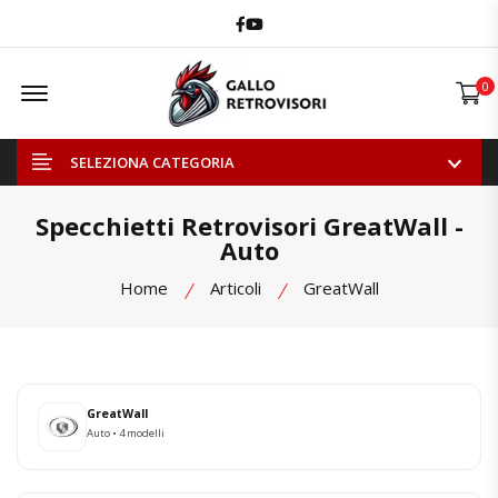
Facebook
Youtube
Offcanvas Menu Open
0
SELEZIONA CATEGORIA
Specchietti Retrovisori GreatWall -
Auto
Home
Articoli
GreatWall
GreatWall
Auto • 4 modelli