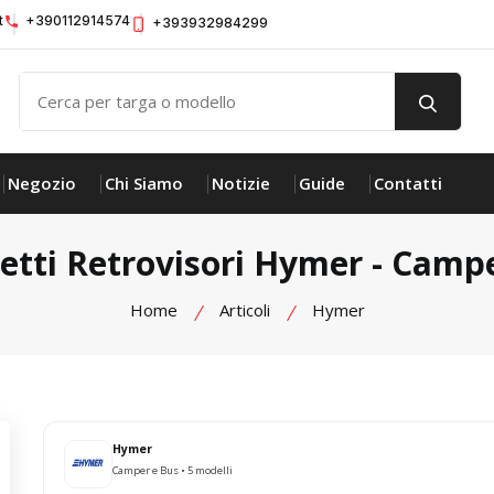
t
+390112914574
+393932984299
Negozio
Chi Siamo
Notizie
Guide
Contatti
etti Retrovisori Hymer - Camp
Home
Articoli
Hymer
Hymer
Camper e Bus • 5 modelli