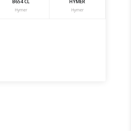
B654 CL
HYMER
Hymer
Hymer