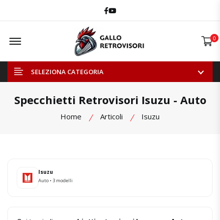
Facebook
Youtube
Offcanvas Menu Open
0
SELEZIONA CATEGORIA
Specchietti Retrovisori Isuzu - Auto
Home
Articoli
Isuzu
Isuzu
Auto • 3 modelli