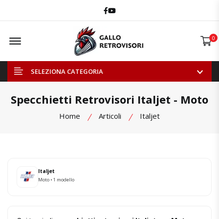
Facebook
Youtube
Offcanvas Menu Open
0
SELEZIONA CATEGORIA
Specchietti Retrovisori Italjet - Moto
Home
Articoli
Italjet
Italjet
Moto • 1 modello