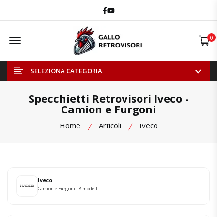
Facebook
Youtube
Offcanvas Menu Open
0
SELEZIONA CATEGORIA
Specchietti Retrovisori Iveco -
Camion e Furgoni
Home
Articoli
Iveco
Iveco
Camion e Furgoni • 8 modelli