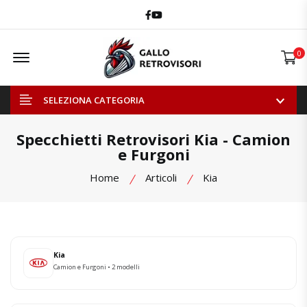
Facebook
Youtube
Offcanvas Menu Open
0
SELEZIONA CATEGORIA
Specchietti Retrovisori Kia - Camion
e Furgoni
Home
Articoli
Kia
Kia
Camion e Furgoni • 2 modelli