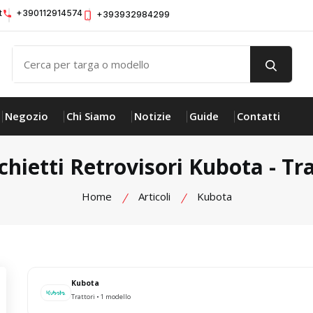
t
+390112914574
+393932984299
Negozio
Chi Siamo
Notizie
Guide
Contatti
chietti Retrovisori Kubota - Tra
Home
Articoli
Kubota
Kubota
Trattori • 1 modello