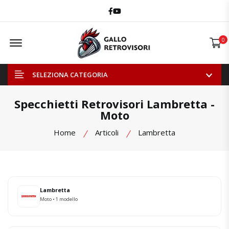
Facebook
Youtube
Offcanvas Menu Open
0
SELEZIONA CATEGORIA
Specchietti Retrovisori Lambretta -
Moto
Home
Articoli
Lambretta
Lambretta
Moto • 1 modello