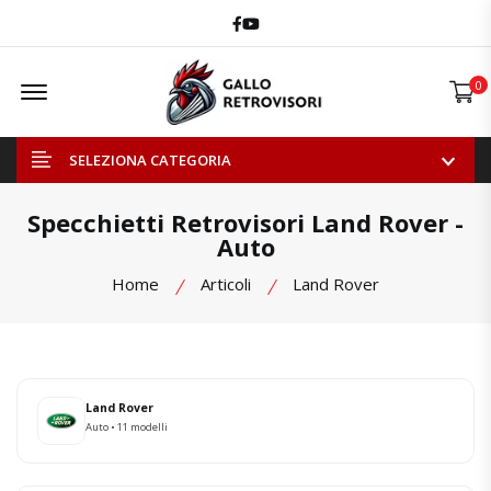
Facebook
Youtube
Offcanvas Menu Open
0
SELEZIONA CATEGORIA
Specchietti Retrovisori Land Rover -
Auto
Home
Articoli
Land Rover
Land Rover
Auto • 11 modelli