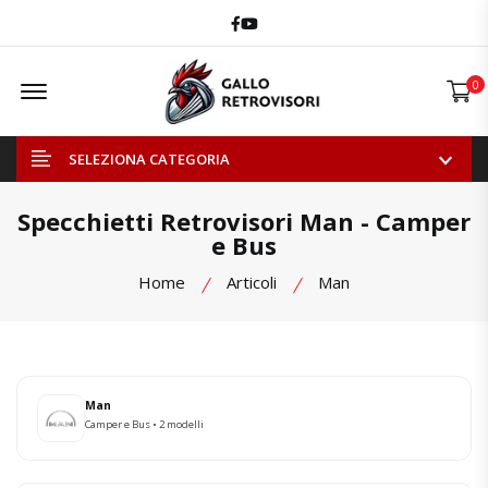
Facebook
Youtube
Offcanvas Menu Open
0
SELEZIONA CATEGORIA
Specchietti Retrovisori Man - Camper
e Bus
Home
Articoli
Man
Man
Camper e Bus • 2 modelli