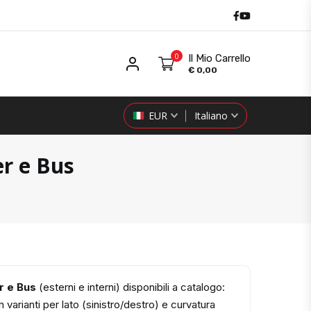
Facebook
Youtube
0
Il Mio Carrello
Il mio Utente
€
0,00
EUR
Italiano
er e Bus
 e Bus
(esterni e interni) disponibili a catalogo:
varianti per lato (sinistro/destro) e curvatura