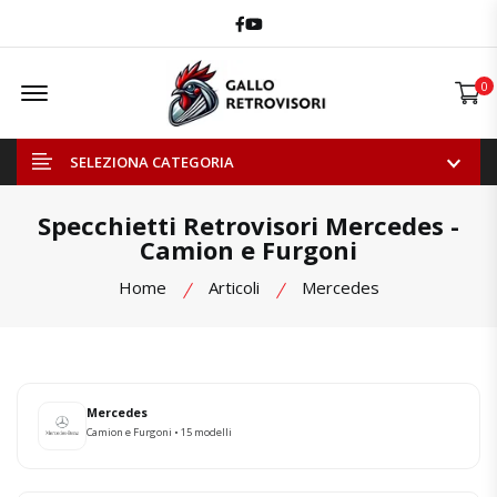
Facebook
Youtube
Offcanvas Menu Open
0
SELEZIONA CATEGORIA
Specchietti Retrovisori Mercedes -
Camion e Furgoni
Home
Articoli
Mercedes
Mercedes
Camion e Furgoni • 15 modelli