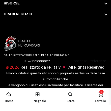
RISORSE
ORARI NEGOZIO
GALLO RETROVISORI S.N.C. DI GALLO BRUNO & C.
Consenso Preferenze
P.Iva 10333080017
©
2026
Realizzato da
FR Italy
♥
. All Rights Reserved.
I marchi citati in questo sito sono di proprietà esclusiva delle case
automobilistiche
e vengono qui usati esclusivamente per facilitare la ricerca dei
veicoli ai nostri clienti.
0
Home
Negozio
Cerca
Carrello