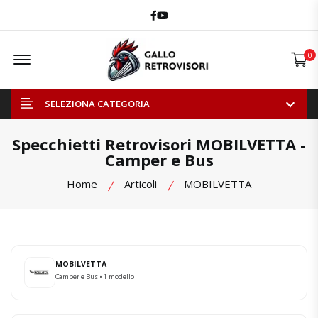
Facebook
Youtube
Offcanvas Menu Open
0
SELEZIONA CATEGORIA
Specchietti Retrovisori MOBILVETTA -
Camper e Bus
Home
Articoli
MOBILVETTA
MOBILVETTA
Camper e Bus • 1 modello