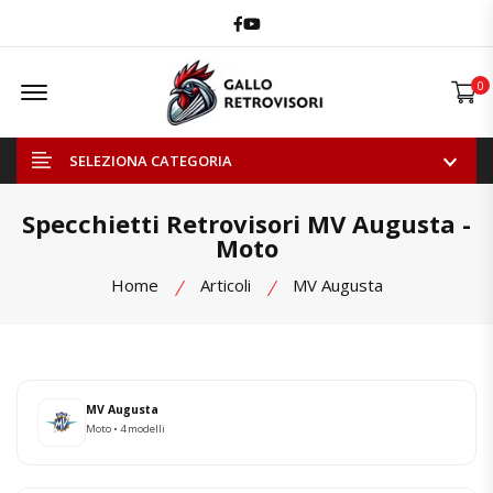
Facebook
Youtube
Offcanvas Menu Open
0
SELEZIONA CATEGORIA
Specchietti Retrovisori MV Augusta -
Moto
Home
Articoli
MV Augusta
MV Augusta
Moto • 4 modelli