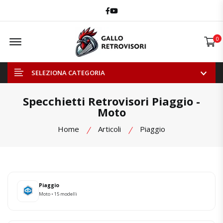
Facebook
Youtube
Offcanvas Menu Open
0
SELEZIONA CATEGORIA
Specchietti Retrovisori Piaggio -
Moto
Home
Articoli
Piaggio
Piaggio
Moto • 15 modelli