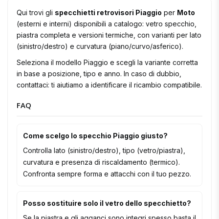
Qui trovi gli
specchietti retrovisori Piaggio
per
Moto
(esterni e interni) disponibili a catalogo: vetro specchio,
piastra completa e versioni termiche, con varianti per lato
(sinistro/destro) e curvatura (piano/curvo/asferico).
Seleziona il modello Piaggio e scegli la variante corretta
in base a posizione, tipo e anno. In caso di dubbio,
contattaci: ti aiutiamo a identificare il ricambio compatibile.
FAQ
Come scelgo lo specchio Piaggio giusto?
Controlla lato (sinistro/destro), tipo (vetro/piastra),
curvatura e presenza di riscaldamento (termico).
Confronta sempre forma e attacchi con il tuo pezzo.
Posso sostituire solo il vetro dello specchietto?
Se la piastra e gli agganci sono integri spesso basta il