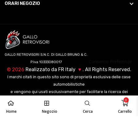
ORARI NEGOZIO
GALLO RETROVISORI S.N.C. DI GALLO BRUNO & C.
Consenso Preferenze
P.Iva 10333080017
©
2026
Realizzato da
FR Italy
♥
. All Rights Reserved.
I marchi citati in questo sito sono di proprietà esclusiva delle case
automobilistiche
e vengono qui usati esclusivamente per facilitare la ricerca dei
veicoli ai nostri clienti.
0
Home
Negozio
Cerca
Carrello