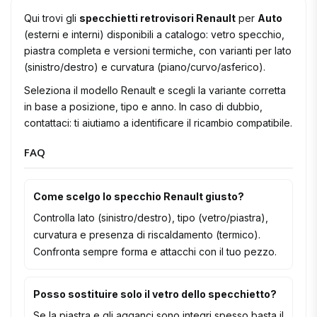
Qui trovi gli
specchietti retrovisori Renault
per
Auto
(esterni e interni) disponibili a catalogo: vetro specchio,
piastra completa e versioni termiche, con varianti per lato
(sinistro/destro) e curvatura (piano/curvo/asferico).
Seleziona il modello Renault e scegli la variante corretta
in base a posizione, tipo e anno. In caso di dubbio,
contattaci: ti aiutiamo a identificare il ricambio compatibile.
FAQ
Come scelgo lo specchio Renault giusto?
Controlla lato (sinistro/destro), tipo (vetro/piastra),
curvatura e presenza di riscaldamento (termico).
Confronta sempre forma e attacchi con il tuo pezzo.
Posso sostituire solo il vetro dello specchietto?
Se la piastra e gli agganci sono integri spesso basta il