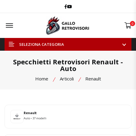
Facebook
Youtube
Offcanvas Menu Open
0
SELEZIONA CATEGORIA
Specchietti Retrovisori Renault -
Auto
Home
Articoli
Renault
Renault
Auto • 37 modelli