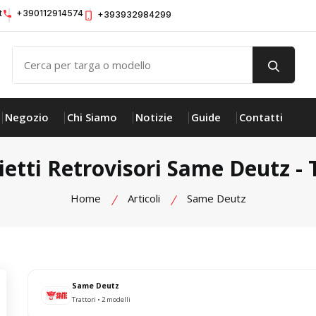
t
+390112914574
+393932984299
Negozio
Chi Siamo
Notizie
Guide
Contatti
etti Retrovisori Same Deutz - 
Home
Articoli
Same Deutz
Same Deutz
Trattori • 2 modelli