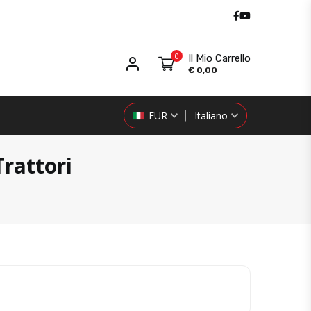
Facebook
Youtube
0
Il Mio Carrello
Il mio Utente
€
0,00
EUR
Italiano
Trattori