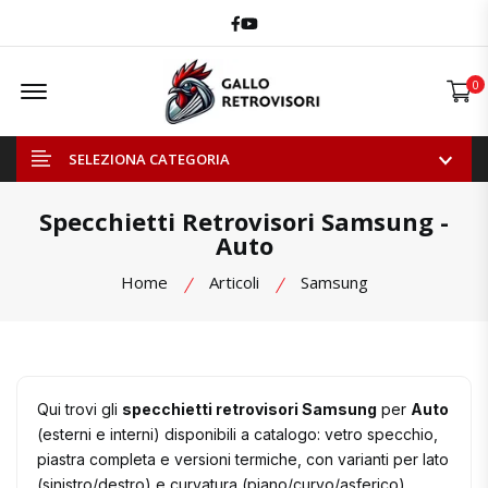
Facebook
Youtube
Offcanvas Menu Open
0
SELEZIONA CATEGORIA
Specchietti Retrovisori Samsung -
Auto
Home
Articoli
Samsung
Qui trovi gli
specchietti retrovisori Samsung
per
Auto
(esterni e interni) disponibili a catalogo: vetro specchio,
piastra completa e versioni termiche, con varianti per lato
(sinistro/destro) e curvatura (piano/curvo/asferico).