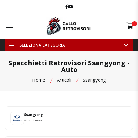
Facebook
Youtube
Offcanvas Menu Open
0
SELEZIONA CATEGORIA
Specchietti Retrovisori Ssangyong -
Auto
Home
Articoli
Ssangyong
Ssangyong
Auto • 8 modelli