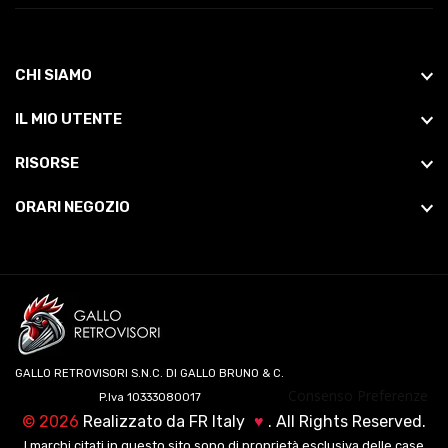
CHI SIAMO
IL MIO UTENTE
RISORSE
ORARI NEGOZIO
GALLO RETROVISORI S.N.C. DI GALLO BRUNO & C.
Consenso Preferenze
P.Iva 10333080017
©
2026
Realizzato da
FR Italy
♥
. All Rights Reserved.
I marchi citati in questo sito sono di proprietà esclusiva delle case