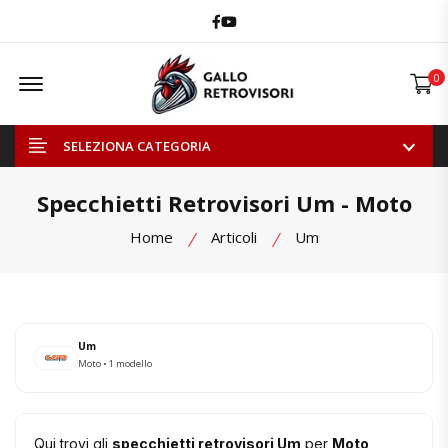
Facebook
Youtube
Offcanvas Menu Open
0
SELEZIONA CATEGORIA
Specchietti Retrovisori Um - Moto
Home
Articoli
Um
Um
Moto • 1 modello
Qui trovi gli
specchietti retrovisori Um
per
Moto