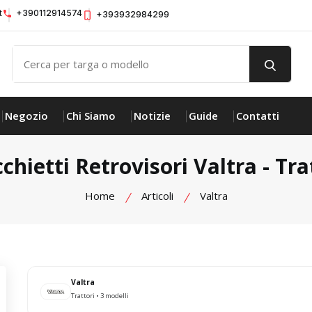
t
+390112914574
+393932984299
Negozio
Chi Siamo
Notizie
Guide
Contatti
chietti Retrovisori Valtra - Tra
Home
Articoli
Valtra
Valtra
Trattori • 3 modelli