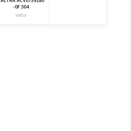
VALTRA ACV0759280
-0F 304
Valtra