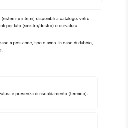
i
(esterni e interni) disponibili a catalogo: vetro
ti per lato (sinistro/destro) e curvatura
n base a posizione, tipo e anno. In caso di dubbio,
e.
urvatura e presenza di riscaldamento (termico).