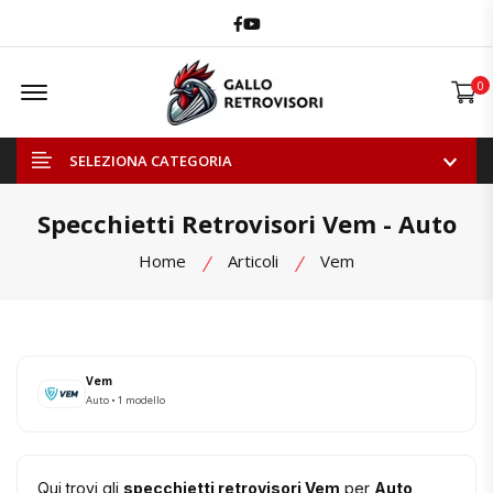
Facebook
Youtube
Offcanvas Menu Open
0
SELEZIONA CATEGORIA
Specchietti Retrovisori Vem - Auto
Home
Articoli
Vem
Vem
Auto • 1 modello
Qui trovi gli
specchietti retrovisori Vem
per
Auto