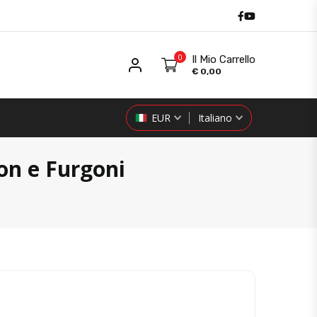
Facebook
Youtube
0
Il Mio Carrello
Il mio Utente
€
0,00
EUR
Italiano
on e Furgoni