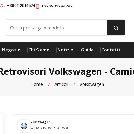
t
+390112914574
+393932984299
Negozio
Chi Siamo
Notizie
Guide
Contatti
 Retrovisori Volkswagen - Cami
Home
Articoli
Volkswagen
Volkswagen
Camion e Furgoni • 12 modelli