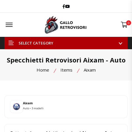
Facebook
Youtube
Offcanvas Menu Open
0
SELECT CATEGORY
Specchietti Retrovisori Aixam - Auto
Home
Items
Aixam
Aixam
Auto • 3 modelli