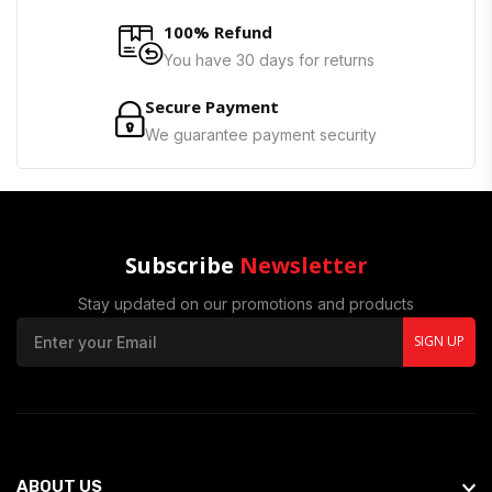
100% Refund
You have 30 days for returns
Secure Payment
We guarantee payment security
Subscribe
Newsletter
Stay updated on our promotions and products
SIGN UP
ABOUT US