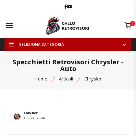
Facebook
Youtube
Offcanvas Menu Open
0
SELEZIONA CATEGORIA
Specchietti Retrovisori Chrysler -
Auto
Home
Articoli
Chrysler
Chrysler
Auto • 9 modelli