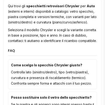
Qui trovi gli
specchietti retrovisori Chrysler
per
Auto
(esterni e interni) disponibili a catalogo: vetro specchio,
piastra completa e versioni termiche, con varianti per lato
(sinistro/destro) e curvatura (piano/curvo/asferico).
Seleziona il modello Chrysler e scegli la variante corretta
in base a posizione, tipo e anno. In caso di dubbio,
contattaci: ti aiutiamo a identificare il ricambio compatibile.
FAQ
Come scelgo lo specchio Chrysler giusto?
Controlla lato (sinistro/destro), tipo (vetro/piastra),
curvatura e presenza di riscaldamento (termico).
Confronta sempre forma e attacchi con il tuo pezzo.
Posso sostituire solo il vetro dello specchietto?
Se la piastra e gli agganci sono integri spesso basta il