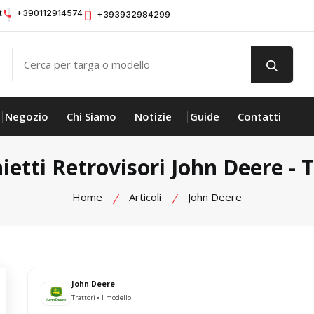
t
+390112914574
+393932984299
Negozio
Chi Siamo
Notizie
Guide
Contatti
ietti Retrovisori John Deere - T
Home
Articoli
John Deere
John Deere
Trattori • 1 modello