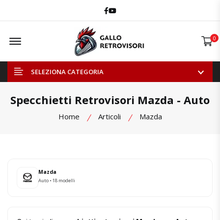
Facebook
Youtube
Offcanvas Menu Open
0
SELEZIONA CATEGORIA
Specchietti Retrovisori Mazda - Auto
Home
Articoli
Mazda
Mazda
Auto • 18 modelli