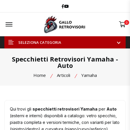
Facebook
Youtube
Offcanvas Menu Open
0
SELEZIONA CATEGORIA
Specchietti Retrovisori Yamaha -
Auto
Home
Articoli
Yamaha
Qui trovi gli
specchietti retrovisori Yamaha
per
Auto
(esterni e interni) disponibili a catalogo: vetro specchio,
piastra completa e versioni termiche, con varianti per lato
(sinistro/destro) e curvatura (piano/curvo/asferico).