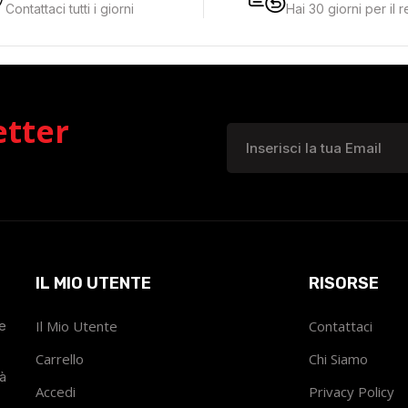
Contattaci tutti i giorni
Hai 30 giorni per il 
etter
IL MIO UTENTE
RISORSE
he
Il Mio Utente
Contattaci
Carrello
Chi Siamo
tà
Accedi
Privacy Policy