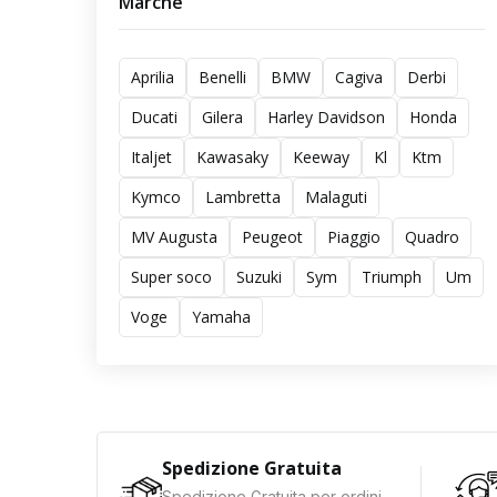
Marche
Aprilia
Benelli
BMW
Cagiva
Derbi
Ducati
Gilera
Harley Davidson
Honda
Italjet
Kawasaky
Keeway
Kl
Ktm
Kymco
Lambretta
Malaguti
MV Augusta
Peugeot
Piaggio
Quadro
Super soco
Suzuki
Sym
Triumph
Um
Voge
Yamaha
Spedizione Gratuita
Spedizione Gratuita per ordini