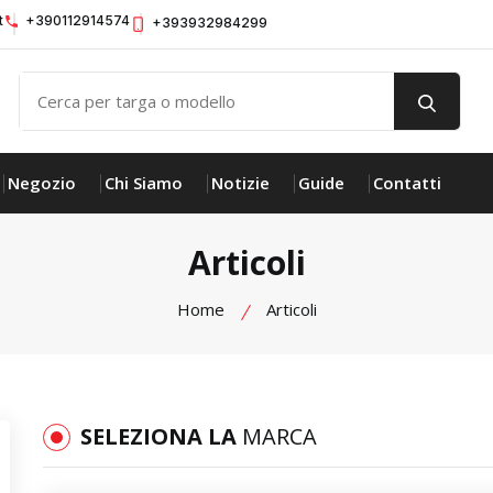
t
+390112914574
+393932984299
Negozio
Chi Siamo
Notizie
Guide
Contatti
Articoli
Home
Articoli
SELEZIONA LA
MARCA