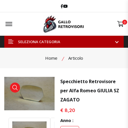
Facebook
Youtube
Offcanvas Menu Open
0
SELEZIONA CATEGORIA
Home
Articolo
Specchietto Retrovisore
per Alfa Romeo GIULIA SZ
visualizza prodotto
visualizza prodotto
ZAGATO
€ 8,20
Anno :