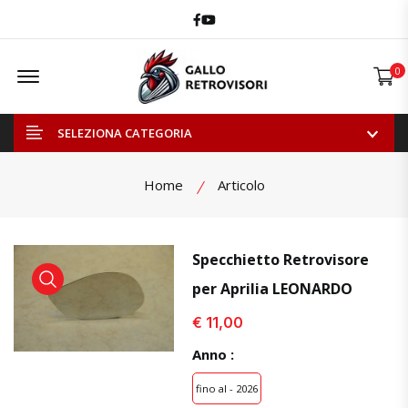
Facebook
Youtube
Offcanvas Menu Open
0
SELEZIONA CATEGORIA
Home
Articolo
Specchietto Retrovisore
per Aprilia LEONARDO
visualizza prodotto
visualizza prodotto
visual
€ 11,00
Anno :
fino al - 2026