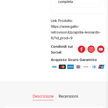
completa.
Link Prodotto:
https://www.gallo-
retrovisori.it/p/aprilia-leonardo-
6/?id_prod=9
Condividi sui
Facebook
Instagram
Yout
Social:
Acquisto Sicuro Garantito
Descrizione
Recensioni