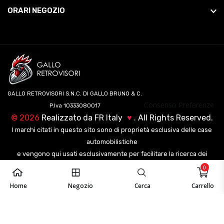
ORARI NEGOZIO
GALLO RETROVISORI S.N.C. DI GALLO BRUNO & C.
Consenso Preferenze
P.Iva 10333080017
©
2026
Realizzato da
FR Italy
♥
. All Rights Reserved.
I marchi citati in questo sito sono di proprietà esclusiva delle case
automobilistiche
e vengono qui usati esclusivamente per facilitare la ricerca dei
veicoli ai nostri clienti.
0
Home
Negozio
Cerca
Carrello