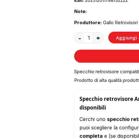
Ean:
202512011748132222
Note:
Produttore:
Gallo Retrovisori
-
+
Aggiungi a
Specchio retrovisore compati
Prodotto di alta qualità prodotto
Specchio retrovisore Ar
disponibili
Cerchi uno
specchio ret
puoi scegliere la configu
completa
e (se disponibi