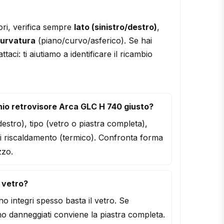
ori, verifica sempre
lato (sinistro/destro)
,
urvatura
(piano/curvo/asferico). Se hai
ttaci: ti aiutiamo a identificare il ricambio
io retrovisore Arca GLC H 740 giusto?
/destro), tipo (vetro o piastra completa),
i riscaldamento (termico). Confronta forma
zzo.
l vetro?
o integri spesso basta il vetro. Se
o danneggiati conviene la piastra completa.