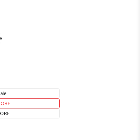
e
ale
IORE
IORE