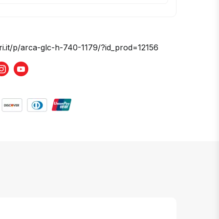
ri.it/p/arca-glc-h-740-1179/?id_prod=12156
book
Instagram
Youtube