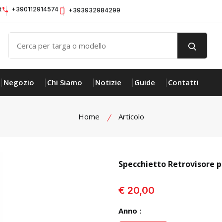
t
+390112914574
+393932984299
Negozio
Chi Siamo
Notizie
Guide
Contatti
Home
Articolo
Specchietto Retrovisore p
visualizza prodotto
€ 20,00
Anno :