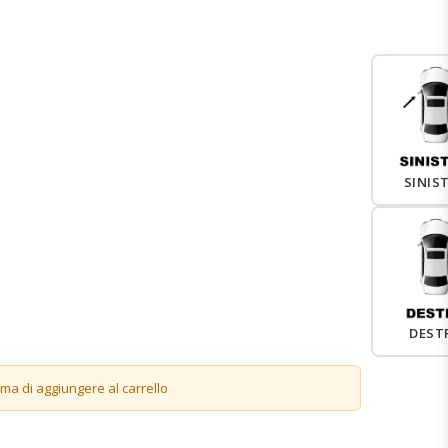
SINIS
DEST
ima di aggiungere al carrello