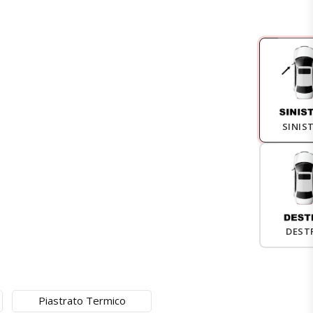
SINIS
DEST
Piastrato Termico