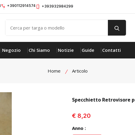
t
+390112914574
+393932984299
Negozio
Chi Siamo
Notizie
Guide
Contatti
Home
Articolo
Specchietto Retrovisore p
visualizza prodotto
€ 8,20
Anno :