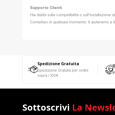
Supporto Clienti
Hai dubbi sulla compatibilità o sull’installazione 
Contattaci in qualsiasi momento: ti aiuteremo a tr
Spedizione Gratuita
Spedizione Gratuita per ordini
sopra i 100€
Sottoscrivi
La Newsl