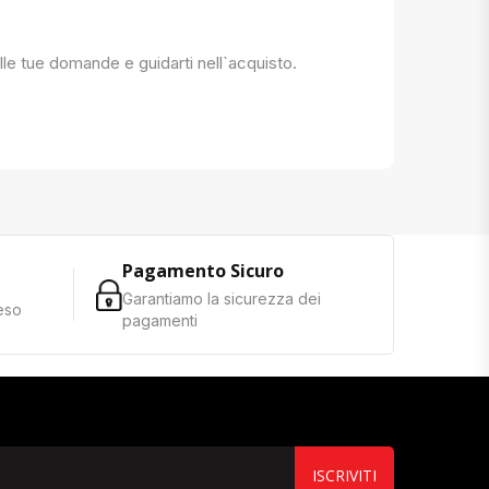
 alle tue domande e guidarti nell`acquisto.
Pagamento Sicuro
Garantiamo la sicurezza dei
reso
pagamenti
ISCRIVITI