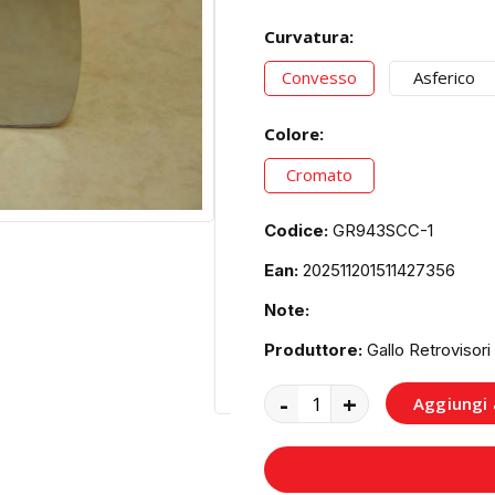
Curvatura:
Convesso
Asferico
Colore:
Cromato
Codice:
GR943SCC-1
Ean:
202511201511427356
Note:
Produttore:
Gallo Retrovisori
-
+
Aggiungi a