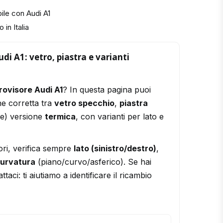
ile con Audi A1
 in Italia
di A1: vetro, piastra e varianti
rovisore Audi A1
? In questa pagina puoi
ne corretta tra
vetro specchio
,
piastra
le) versione
termica
, con varianti per lato e
ori, verifica sempre
lato (sinistro/destro)
,
urvatura
(piano/curvo/asferico). Se hai
ttaci: ti aiutiamo a identificare il ricambio