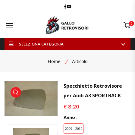
Facebook
Youtube
Offcanvas Menu Open
0
SELEZIONA CATEGORIA
Home
Articolo
Specchietto Retrovisore
per Audi A3 SPORTBACK
visualizza prodotto
visualizza prodotto
€ 8,20
Anno :
2009 - 2012