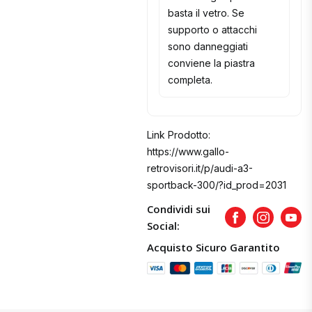
basta il vetro. Se
supporto o attacchi
sono danneggiati
conviene la piastra
completa.
Link Prodotto:
https://www.gallo-
retrovisori.it/p/audi-a3-
sportback-300/?id_prod=2031
Condividi sui
Facebook
Instagram
Yout
Social:
Acquisto Sicuro Garantito