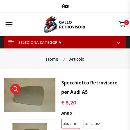
Facebook
Youtube
Offcanvas Menu Open
0
SELEZIONA CATEGORIA
Home
Articolo
Specchietto Retrovisore
per Audi A5
visualizza prodotto
visualizza prodotto
€ 8,20
Anno :
2007 - 2016
2016 - 2026