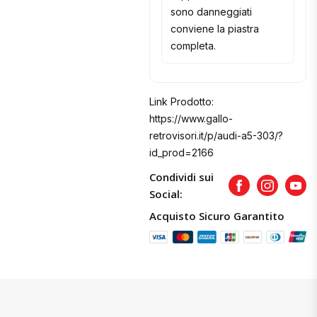
sono danneggiati
conviene la piastra
completa.
Link Prodotto:
https://www.gallo-
retrovisori.it/p/audi-a5-303/?
id_prod=2166
Condividi sui
Facebook
Instagram
Yout
Social:
Acquisto Sicuro Garantito