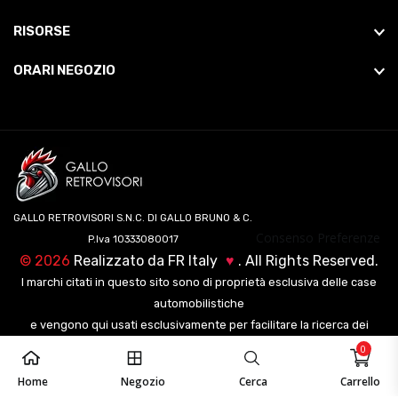
RISORSE
ORARI NEGOZIO
GALLO RETROVISORI S.N.C. DI GALLO BRUNO & C.
Consenso Preferenze
P.Iva 10333080017
©
2026
Realizzato da
FR Italy
♥
. All Rights Reserved.
I marchi citati in questo sito sono di proprietà esclusiva delle case
automobilistiche
e vengono qui usati esclusivamente per facilitare la ricerca dei
veicoli ai nostri clienti.
0
Home
Negozio
Cerca
Carrello