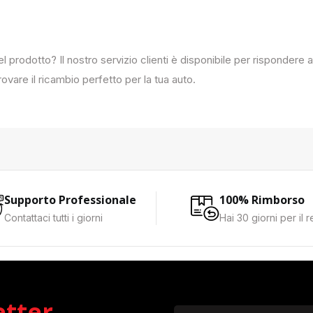
del prodotto? Il nostro servizio clienti è disponibile per rispondere
ovare il ricambio perfetto per la tua auto.
Supporto Professionale
100% Rimborso
Contattaci tutti i giorni
Hai 30 giorni per il 
etter