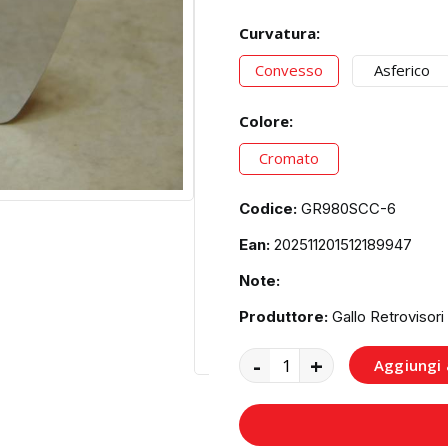
Curvatura:
Convesso
Asferico
Colore:
Cromato
Codice:
GR980SCC-6
Ean:
202511201512189947
Note:
Produttore:
Gallo Retrovisori
-
+
Aggiungi a