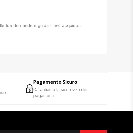
 alle tue domande e guidarti nell`acquisto.
Pagamento Sicuro
Garantiamo la sicurezza dei
reso
pagamenti