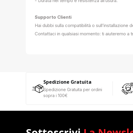
- Durata nel tempo e resistenza all’usura.
Supporto Clienti
Hai dubbi sulla compatibilità o sull’installazione 
Contattaci in qualsiasi momento: ti aiuteremo a tr
Spedizione Gratuita
Spedizione Gratuita per ordini
sopra i 100€
Sottoscrivi
La Newsl