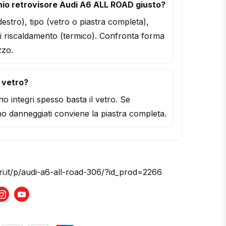
io retrovisore Audi A6 ALL ROAD giusto?
/destro), tipo (vetro o piastra completa),
i riscaldamento (termico). Confronta forma
zzo.
l vetro?
o integri spesso basta il vetro. Se
o danneggiati conviene la piastra completa.
ri.it/p/audi-a6-all-road-306/?id_prod=2266
book
Instagram
Youtube