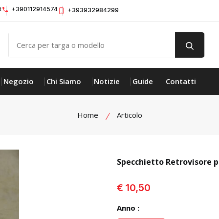
t
+390112914574
+393932984299
Negozio
Chi Siamo
Notizie
Guide
Contatti
Home
Articolo
Specchietto Retrovisore 
visualizza prodotto
€ 10,50
Anno :