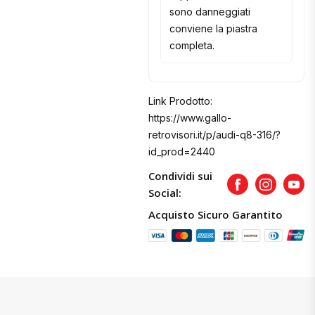
sono danneggiati
conviene la piastra
completa.
Link Prodotto:
https://www.gallo-
retrovisori.it/p/audi-q8-316/?
id_prod=2440
Condividi sui
Facebook
Instagram
Yout
Social:
Acquisto Sicuro Garantito