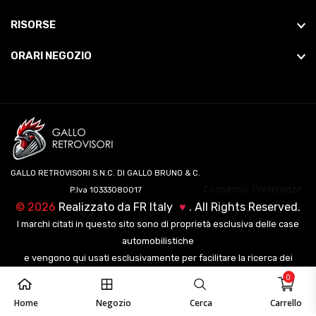
RISORSE
ORARI NEGOZIO
GALLO RETROVISORI S.N.C. DI GALLO BRUNO & C.
Consenso Preferenze
P.Iva 10333080017
©
2026
Realizzato da
FR Italy
♥
. All Rights Reserved.
I marchi citati in questo sito sono di proprietà esclusiva delle case
automobilistiche
e vengono qui usati esclusivamente per facilitare la ricerca dei
veicoli ai nostri clienti.
0
Home
Negozio
Cerca
Carrello