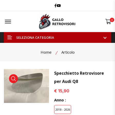
Facebook
Youtube
Offcanvas Menu Open
0
SELEZIONA CATEGORIA
Home
Articolo
Specchietto Retrovisore
per Audi Q8
visualizza prodotto
visualizza prodotto
visual
€ 15,90
Anno :
2018 - 2026