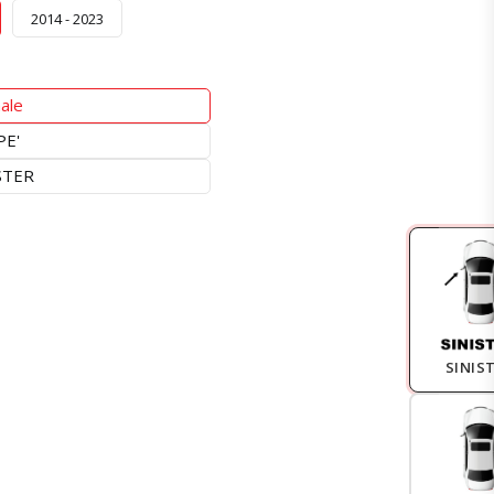
2014 - 2023
ale
E'
STER
SINIS