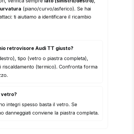
ori, verifica sempre
lato (sinistro/destro)
,
urvatura
(piano/curvo/asferico). Se hai
ttaci: ti aiutiamo a identificare il ricambio
io retrovisore Audi TT giusto?
/destro), tipo (vetro o piastra completa),
i riscaldamento (termico). Confronta forma
zzo.
l vetro?
o integri spesso basta il vetro. Se
o danneggiati conviene la piastra completa.