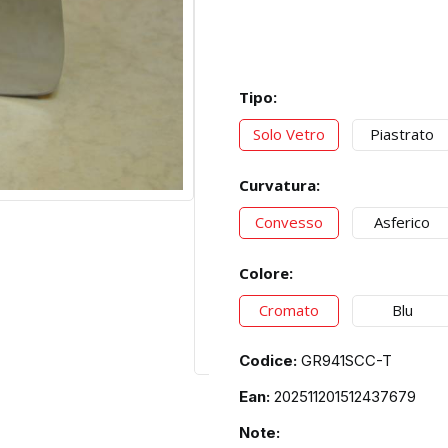
Tipo:
Solo Vetro
Piastrato
Curvatura:
Convesso
Asferico
Colore:
Cromato
Blu
Codice:
GR941SCC-T
Ean:
202511201512437679
Note: