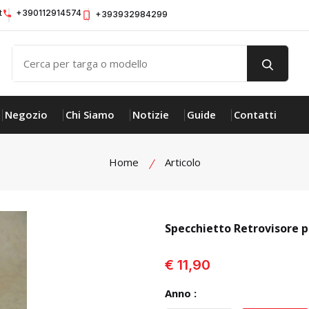
t
+390112914574
+393932984299
Negozio
Chi Siamo
Notizie
Guide
Contatti
Home
Articolo
Specchietto Retrovisore p
visualizza prodotto
€ 11,90
Anno :