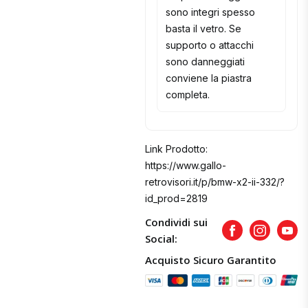
sono integri spesso
basta il vetro. Se
supporto o attacchi
sono danneggiati
conviene la piastra
completa.
Link Prodotto:
https://www.gallo-
retrovisori.it/p/bmw-x2-ii-332/?
id_prod=2819
Condividi sui
Facebook
Instagram
Yout
Social:
Acquisto Sicuro Garantito