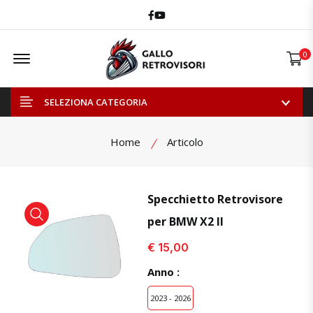
Facebook
Youtube
Offcanvas Menu Open
0
SELEZIONA CATEGORIA
Home
Articolo
Specchietto Retrovisore
per BMW X2 II
visualizza prodotto
visualizza prodotto
visual
€ 15,00
Anno :
2023 - 2026