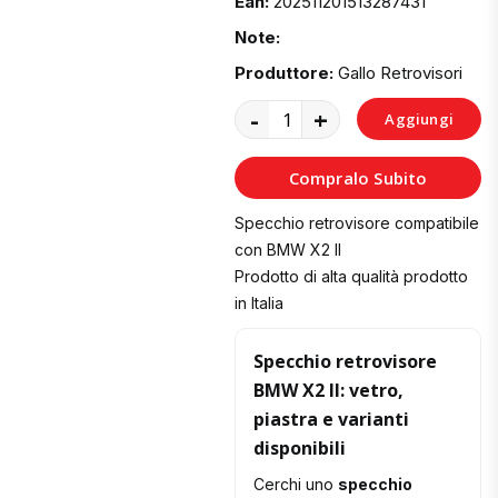
Ean:
202511201513287431
Note:
Produttore:
Gallo Retrovisori
-
+
Aggiungi
al
Compralo Subito
Carrello
Specchio retrovisore compatibile
con BMW X2 II
Prodotto di alta qualità prodotto
in Italia
Specchio retrovisore
BMW X2 II: vetro,
piastra e varianti
disponibili
Cerchi uno
specchio