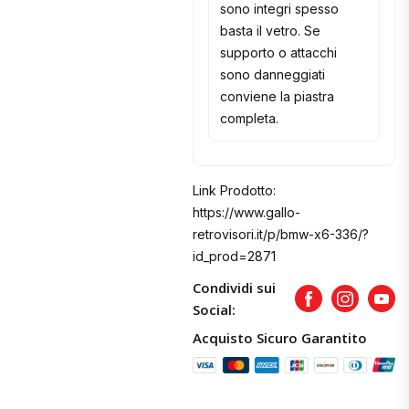
sono integri spesso
basta il vetro. Se
supporto o attacchi
sono danneggiati
conviene la piastra
completa.
Link Prodotto:
https://www.gallo-
retrovisori.it/p/bmw-x6-336/?
id_prod=2871
Condividi sui
Facebook
Instagram
Yout
Social:
Acquisto Sicuro Garantito