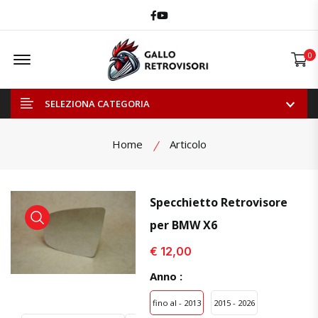
Facebook
Youtube
Offcanvas Menu Open
0
SELEZIONA CATEGORIA
Home
Articolo
Specchietto Retrovisore
per BMW X6
visualizza prodotto
visualizza prodotto
€ 12,00
Anno :
fino al - 2013
2015 - 2026