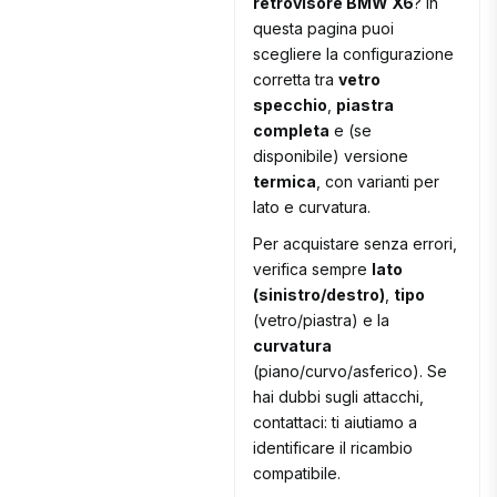
retrovisore BMW X6
? In
questa pagina puoi
scegliere la configurazione
corretta tra
vetro
specchio
,
piastra
completa
e (se
disponibile) versione
termica
, con varianti per
lato e curvatura.
Per acquistare senza errori,
verifica sempre
lato
(sinistro/destro)
,
tipo
(vetro/piastra) e la
curvatura
(piano/curvo/asferico). Se
hai dubbi sugli attacchi,
contattaci: ti aiutiamo a
identificare il ricambio
compatibile.